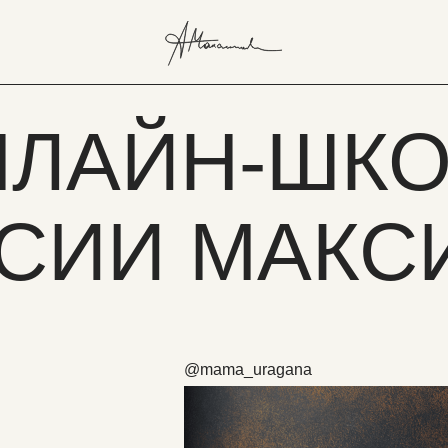
НЛАЙН-ШК
АСИИ МАК
@mama_uragana