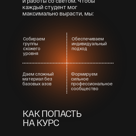
и работы со светом. Чтобы
каждый студент мог
максимально вырасти, мы:
Собираем
Обеспечиваем
группы
индивидуальный
схожего
подход
уровня
Даем сложный
Формируем
материал без
сильное
базовых азов
профессиональное
сообщество
КАК ПОПАСТЬ
НА КУРС