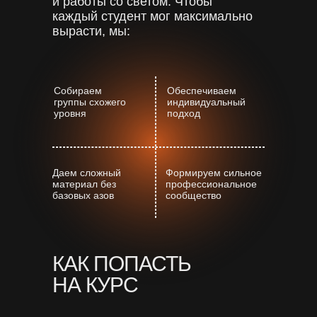
и работы со светом. Чтобы
каждый студент мог максимально
вырасти, мы:
Собираем
Обеспечиваем
группы схожего
индивидуальный
уровня
подход
Даем сложный
Формируем сильное
материал без
профессиональное
базовых азов
сообщество
КАК ПОПАСТЬ
НА КУРС